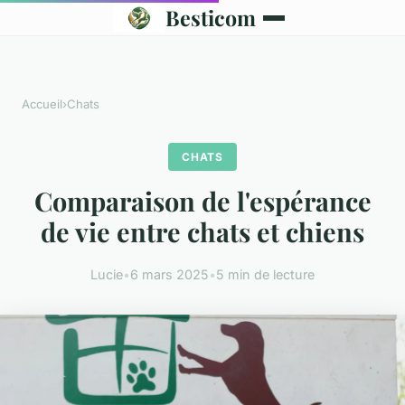
Besticom
Accueil
›
Chats
CHATS
Comparaison de l'espérance
de vie entre chats et chiens
Lucie
•
6 mars 2025
•
5 min de lecture