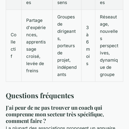
es
sens
es
Groupes
Réseaut
Partage
de
age,
d'expérie
3
dirigeant
nouvelle
Co
nces,
à
s,
s
lle
apprentis
6
porteurs
perspect
cti
sage
m
de
ives,
f
croisé,
oi
projet,
dynamiq
levée de
s
indépend
ue de
freins
ants
groupe
Questions fréquentes
J'ai peur de ne pas trouver un coach qui
comprenne mon secteur très spécifique,
comment faire ?
La plupart des associations proposent un annuaire