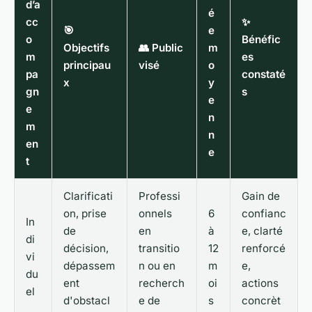
d’a
é
cc
✨
🎯
e
o
Bénéfic
Objectifs
👥 Public
m
m
es
principau
visé
o
pa
constaté
x
y
gn
s
e
e
n
m
n
en
e
t
Clarificati
Professi
Gain de
on, prise
onnels
6
confianc
In
de
en
à
e, clarté
di
décision,
transitio
12
renforcé
vi
dépassem
n ou en
m
e,
du
ent
recherch
oi
actions
el
d'obstacl
e de
s
concrèt